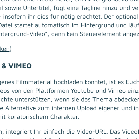
el sowie Untertitel, fügt eine Tagline hinzu und ve
 insofern ihr dies für nötig erachtet. Der optiona
Datei startet automatisch im Hintergrund und läuf
ntergrund-Video”, dann kein Steuerelement angez
cken
)
T & VIMEO
genes Filmmaterial hochladen konntet, ist es Eu
deos von den Plattformen Youtube und Vimeo ein
ichte unterstützen, wenn sie das Thema abdecken
ge Alternative zum internen Upload eigener und i
it kuratorischem Charakter.
 integriert Ihr einfach die Video-URL. Das Video