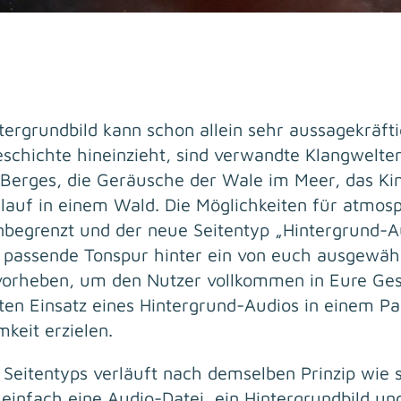
ntergrundbild kann schon allein sehr aussagekräft
eschichte hineinzieht, sind verwandte Klangwelt
Berges, die Geräusche der Wale im Meer, das Kin
hlauf in einem Wald. Die Möglichkeiten für atmos
begrenzt und der neue Seitentyp „Hintergrund-Au
e passende Tonspur hinter ein von euch ausgewähl
vorheben, um den Nutzer vollkommen in Eure Ges
ten Einsatz eines Hintergrund-Audios in einem Pa
eit erzielen.
n Seitentyps verläuft nach demselben Prinzip wie
t einfach eine Audio-Datei, ein Hintergrundbild u